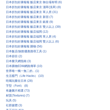
日本折扣好康報報 飯店東京 御台場有明
(6)
日本折扣好康報報 飯店東京 淺草(浅草)
(8)
日本折扣好康報報 飯店東京 單人房
(31)
日本折扣好康報報 飯店東京 新宿
(7)
日本折扣好康報報 飯店東京 銀座
(9)
日本折扣好康報報 飯店東京 雙人以上
(39)
日本折扣好康報報 飯店福岡
(12)
日本折扣好康報報 飯店福岡 單人房
(4)
日本折扣好康報報 飯店福岡 雙人以上
(6)
日本折扣好康報報 購物
(56)
日本飯店/旅館優惠搜尋工具
(1)
日本節目
(2)
日本樂天網指南
(3)
日本購物EDM網路傳單
(10)
世界唯一獨一無二的...
(1)
生活竅門（Life Hacks）
(10)
吃喝玩樂在日本
(28)
字型（Font）
(8)
有趣圖片精選
(73)
材質(Textures)
(7)
玩具
(5)
社群媒體
(3)