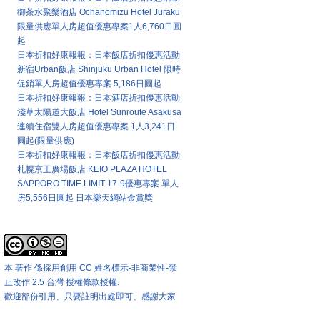
御茶水聚樂酒店 Ochanomizu Hotel Juraku
限量供應單人房超值優惠專案1人6,760日圓
起
日本折扣好康報報：日本飯店折扣優惠活動
新宿Urban飯店 Shinjuku Urban Hotel 限時
促銷單人房超值優惠專案 5,186日圓起
日本折扣好康報報：日本酒店折扣優惠活動
淺草太陽道大飯店 Hotel Sunroute Asakusa
連續住宿雙人房超值優惠專案 1人3,241日
圓起(限量供應)
日本折扣好康報報：日本飯店折扣優惠活動
札幌京王廣場飯店 KEIO PLAZA HOTEL
SAPPORO TIME LIMIT 17-9優惠專案 單人
房5,556日圓起 日本樂天網站金賞獎
本站著作權版權宣告
本 著作 係採用
創用 CC 姓名標示-非商業性-禁
止改作 2.5 台灣 授權條款
授權.
歡迎部份引用、只要註明出處即可、感謝大家
匯率兌換