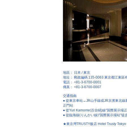
地區： 日本 / 東京
地址： 郵政編碼 135-0063 東京都江東區有明
電話： +81-3-6700-0001
傳真： +81-3-6700-0007
交通指南
● 從東京車站→JR山手線或JR京濱東北線新橋
正門站
● 從Yuri Kamome(百合鷗)線"国際展示
● 從臨海線(りんかい線)"国際展示場站"徒
★東京灣TRUSTY飯店 Hotel Trusty Tokyo