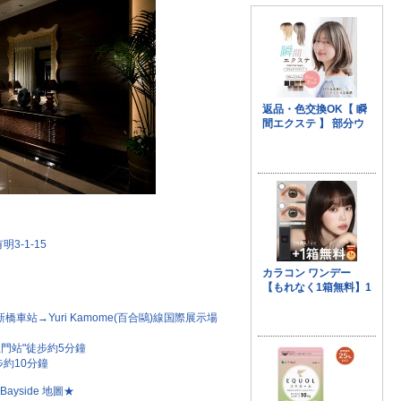
3-1-15
車站→Yuri Kamome(百合鷗)線国際展示場
場正門站"徒步約5分鐘
步約10分鐘
 Bayside 地圖★