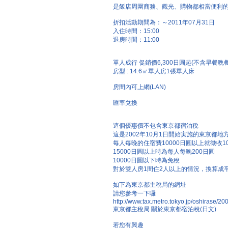
是飯店周圍商務、觀光、購物都相當便利的 
折扣活動期間為：～2011年07月31日
入住時間：15:00
退房時間：11:00
單人成行 促銷價6,300日圓起(不含早餐晩餐
房型 : 14.6㎡單人房1張單人床
房間內可上網(LAN)
匯率兌換
這個優惠價不包含東京都宿泊稅
這是2002年10月1日開始実施的東京都地
每人每晚的住宿費10000日圓以上就徵收1
15000日圓以上時為每人每晚200日圓
10000日圓以下時為免稅
對於雙人房1間住2人以上的情況，換算成
如下為東京都主稅局的網址
請您參考一下囉
http://www.tax.metro.tokyo.jp/oshirase/2
東京都主稅局 關於東京都宿泊稅(日文)
若您有興趣