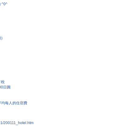
^0^
)
方稅
00日圓
平均每人的住宿費
001/200111_hotel.htm