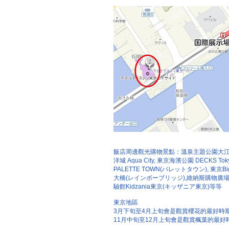
飯店周邊觀光購物景點：溫泉主題公園大江戶溫泉
洋城 Aqua City, 東京海濱公園 DECKS 
PALETTE TOWN(パレットタウン), 東京B
大橋(レインボーブリッジ),維納斯購物廣場 V
驗館Kidzania東京(キッザニア東京)等等
東京地區
3月下旬至4月上旬會是觀賞櫻花的最好時
11月中旬至12月上旬會是觀賞楓葉的最好