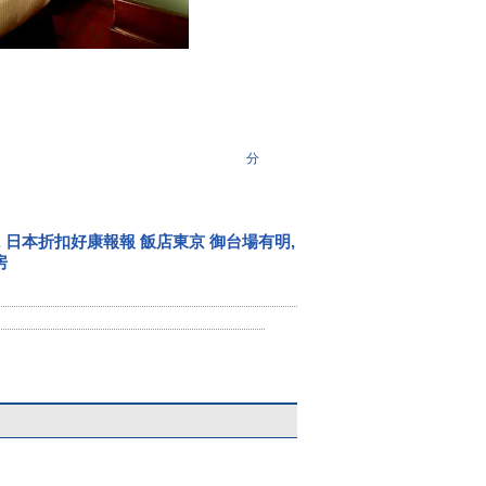
分
,
日本折扣好康報報 飯店東京 御台場有明
,
房