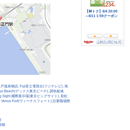
物語, Fuji富士電視台(フジテレビ), 海
Tokyo Beach(デックス東京ビーチ), 調色板城
ig Sight 國際展示場(東京ビッグサイト), 彩虹
enus Fort(ヴィーナスフォート),兒童職場體
期
時期