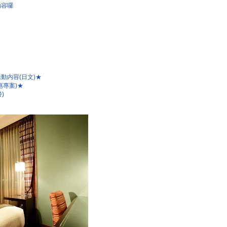
内容囉
動内容(日文)★
惠專案)★
)