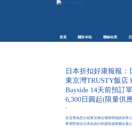
首頁
關於本站
聯絡站長
日
日本折扣好康報報：
東京灣TRUSTY飯店 Hote
Bayside 14天前
6,300日圓起(限量供應
·
在這裡為您介紹東京御台場有明地區的單
希望對前往日本自由行的朋友或商務出差人士