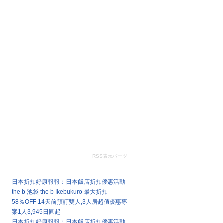
RSS表示パーツ
最新文章
日本折扣好康報報：日本飯店折扣優惠活動
the b 池袋 the b Ikebukuro 最大折扣
58％OFF 14天前預訂雙人,3人房超值優惠專
案1人3,945日圓起
日本折扣好康報報：日本飯店折扣優惠活動