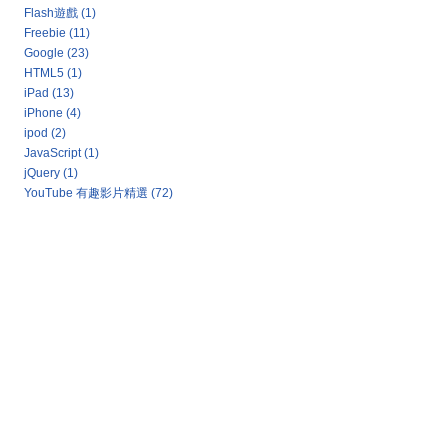
Flash遊戲
(1)
Freebie
(11)
Google
(23)
HTML5
(1)
iPad
(13)
iPhone
(4)
ipod
(2)
JavaScript
(1)
jQuery
(1)
YouTube 有趣影片精選
(72)
Google 新聞：熱門