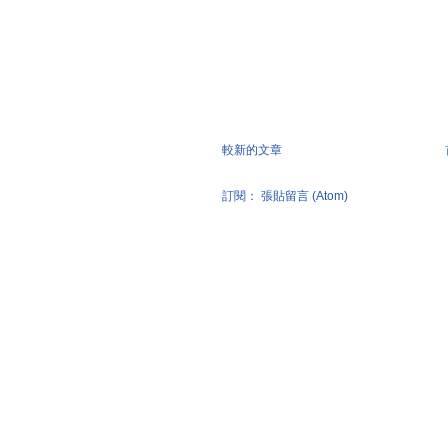
較新的文章
訂閱：
張貼留言 (Atom)