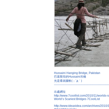
Hussaini Hanging Bridge, Pakistan
巴基斯坦的Hussaini吊橋
光是看就腿軟(；´д｀)
--------------------------------------------------------
出處網址
http://www.7coollist.com/2010/11/worlds-s
World’s Scariest Bridges 7CoolList
http://www.ideaxidea.com/archives/2010/