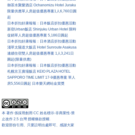
御茶水聚樂酒店 Ochanomizu Hotel Juraku
限量供應單人房超值優惠專案1人6,760日圓
起
日本折扣好康報報：日本飯店折扣優惠活動
新宿Urban飯店 Shinjuku Urban Hotel 限時
促銷單人房超值優惠專案 5,186日圓起
日本折扣好康報報：日本酒店折扣優惠活動
淺草太陽道大飯店 Hotel Sunroute Asakusa
連續住宿雙人房超值優惠專案 1人3,241日
圓起(限量供應)
日本折扣好康報報：日本飯店折扣優惠活動
札幌京王廣場飯店 KEIO PLAZA HOTEL
SAPPORO TIME LIMIT 17-9優惠專案 單人
房5,556日圓起 日本樂天網站金賞獎
本站著作權版權宣告
本 著作 係採用
創用 CC 姓名標示-非商業性-禁
止改作 2.5 台灣 授權條款
授權.
歡迎部份引用、只要註明出處即可、感謝大家
匯率兌換