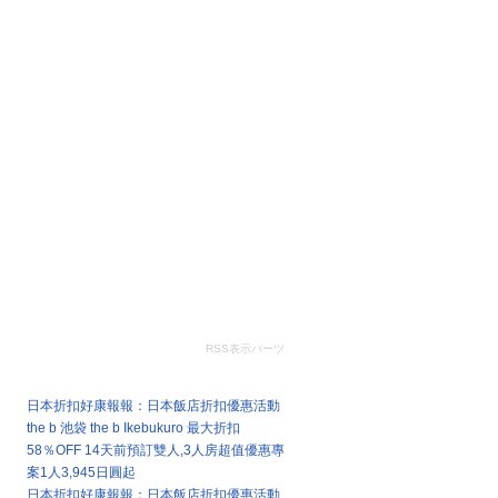
RSS表示パーツ
最新文章
日本折扣好康報報：日本飯店折扣優惠活動
the b 池袋 the b Ikebukuro 最大折扣
58％OFF 14天前預訂雙人,3人房超值優惠專
案1人3,945日圓起
日本折扣好康報報：日本飯店折扣優惠活動