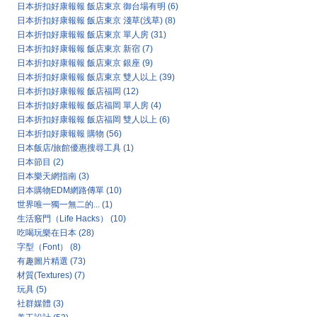
日本折扣好康報報 飯店東京 御台場有明
(6)
日本折扣好康報報 飯店東京 淺草(浅草)
(8)
日本折扣好康報報 飯店東京 單人房
(31)
日本折扣好康報報 飯店東京 新宿
(7)
日本折扣好康報報 飯店東京 銀座
(9)
日本折扣好康報報 飯店東京 雙人以上
(39)
日本折扣好康報報 飯店福岡
(12)
日本折扣好康報報 飯店福岡 單人房
(4)
日本折扣好康報報 飯店福岡 雙人以上
(6)
日本折扣好康報報 購物
(56)
日本飯店/旅館優惠搜尋工具
(1)
日本節目
(2)
日本樂天網指南
(3)
日本購物EDM網路傳單
(10)
世界唯一獨一無二的...
(1)
生活竅門（Life Hacks）
(10)
吃喝玩樂在日本
(28)
字型（Font）
(8)
有趣圖片精選
(73)
材質(Textures)
(7)
玩具
(5)
社群媒體
(3)