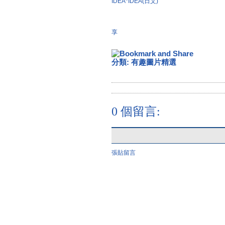
IDEA*IDEA(日文)
享
分類:
有趣圖片精選
0 個留言:
張貼留言