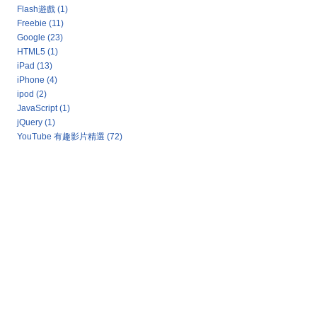
Flash遊戲
(1)
Freebie
(11)
Google
(23)
HTML5
(1)
iPad
(13)
iPhone
(4)
ipod
(2)
JavaScript
(1)
jQuery
(1)
YouTube 有趣影片精選
(72)
Google 新聞：熱門