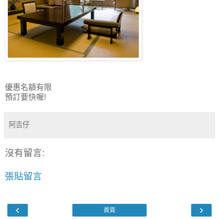
優惠名額有限
預訂要快喔!
阿吉仔
沒有留言:
張貼留言
‹
›
首頁