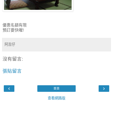
優惠名額有限
預訂要快喔!
阿吉仔
沒有留言:
張貼留言
‹
›
首頁
查看網路版