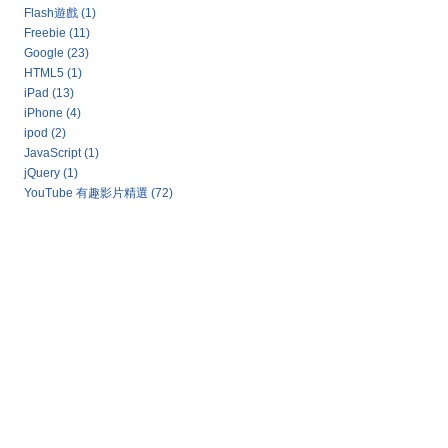
Flash遊戲
(1)
Freebie
(11)
Google
(23)
HTML5
(1)
iPad
(13)
iPhone
(4)
ipod
(2)
JavaScript
(1)
jQuery
(1)
YouTube 有趣影片精選
(72)
Google 新聞：熱門