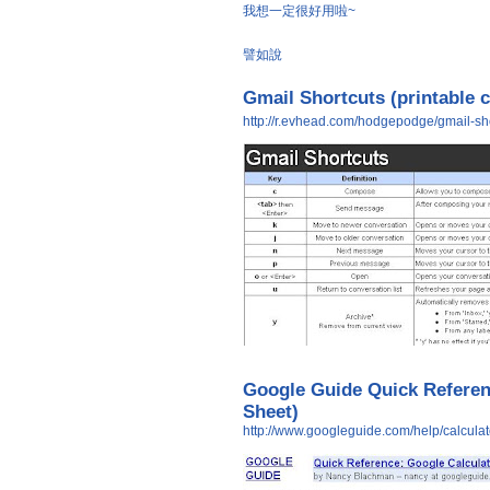
我想一定很好用啦~
譬如說
Gmail Shortcuts (printable 
http://r.evhead.com/hodgepodge/gmail-sho
Google Guide Quick Referen
Sheet)
http://www.googleguide.com/help/calculat