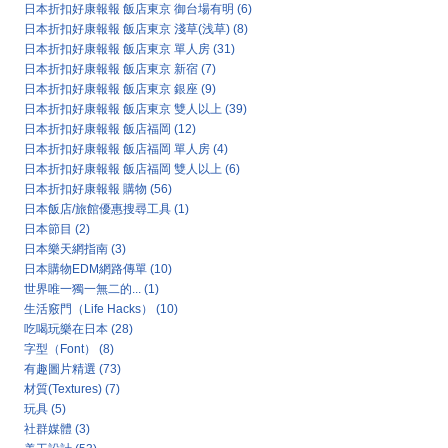
日本折扣好康報報 飯店東京 御台場有明
(6)
日本折扣好康報報 飯店東京 淺草(浅草)
(8)
日本折扣好康報報 飯店東京 單人房
(31)
日本折扣好康報報 飯店東京 新宿
(7)
日本折扣好康報報 飯店東京 銀座
(9)
日本折扣好康報報 飯店東京 雙人以上
(39)
日本折扣好康報報 飯店福岡
(12)
日本折扣好康報報 飯店福岡 單人房
(4)
日本折扣好康報報 飯店福岡 雙人以上
(6)
日本折扣好康報報 購物
(56)
日本飯店/旅館優惠搜尋工具
(1)
日本節目
(2)
日本樂天網指南
(3)
日本購物EDM網路傳單
(10)
世界唯一獨一無二的...
(1)
生活竅門（Life Hacks）
(10)
吃喝玩樂在日本
(28)
字型（Font）
(8)
有趣圖片精選
(73)
材質(Textures)
(7)
玩具
(5)
社群媒體
(3)