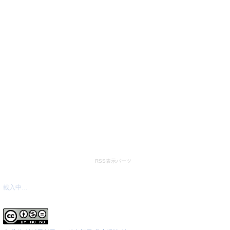
RSS表示パーツ
最新文章
載入中…
本站著作權版權宣告