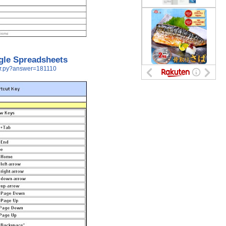
gle Spreadsheets
wer.py?answer=181110