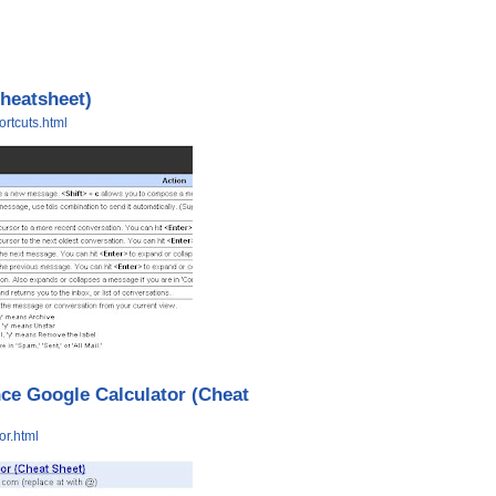
cheatsheet)
rtcuts.html
ce Google Calculator (Cheat
or.html
日本樂天人氣飯店排行榜