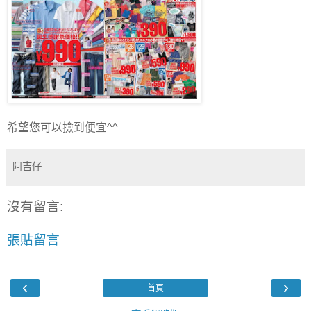
希望您可以撿到便宜^^
阿吉仔
沒有留言:
張貼留言
‹
›
首頁