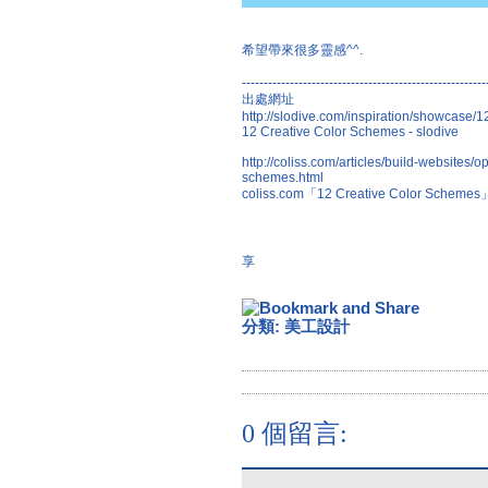
希望帶來很多靈感^^.
--------------------------------------------------------
出處網址
http://slodive.com/inspiration/showcase/1
12 Creative Color Schemes - slodive
http://coliss.com/articles/build-websites/
schemes.html
coliss.com「12 Creative Color Sche
享
分類:
美工設計
0 個留言: