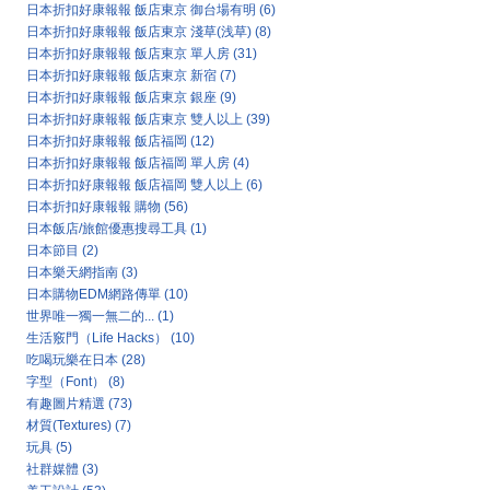
日本折扣好康報報 飯店東京 御台場有明
(6)
日本折扣好康報報 飯店東京 淺草(浅草)
(8)
日本折扣好康報報 飯店東京 單人房
(31)
日本折扣好康報報 飯店東京 新宿
(7)
日本折扣好康報報 飯店東京 銀座
(9)
日本折扣好康報報 飯店東京 雙人以上
(39)
日本折扣好康報報 飯店福岡
(12)
日本折扣好康報報 飯店福岡 單人房
(4)
日本折扣好康報報 飯店福岡 雙人以上
(6)
日本折扣好康報報 購物
(56)
日本飯店/旅館優惠搜尋工具
(1)
日本節目
(2)
日本樂天網指南
(3)
日本購物EDM網路傳單
(10)
世界唯一獨一無二的...
(1)
生活竅門（Life Hacks）
(10)
吃喝玩樂在日本
(28)
字型（Font）
(8)
有趣圖片精選
(73)
材質(Textures)
(7)
玩具
(5)
社群媒體
(3)