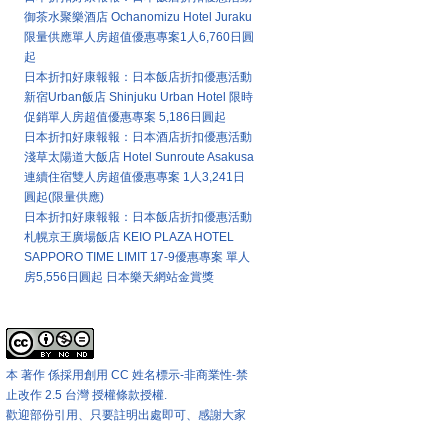
御茶水聚樂酒店 Ochanomizu Hotel Juraku
限量供應單人房超值優惠專案1人6,760日圓
起
日本折扣好康報報：日本飯店折扣優惠活動
新宿Urban飯店 Shinjuku Urban Hotel 限時
促銷單人房超值優惠專案 5,186日圓起
日本折扣好康報報：日本酒店折扣優惠活動
淺草太陽道大飯店 Hotel Sunroute Asakusa
連續住宿雙人房超值優惠專案 1人3,241日
圓起(限量供應)
日本折扣好康報報：日本飯店折扣優惠活動
札幌京王廣場飯店 KEIO PLAZA HOTEL
SAPPORO TIME LIMIT 17-9優惠專案 單人
房5,556日圓起 日本樂天網站金賞獎
本站著作權版權宣告
本 著作 係採用
創用 CC 姓名標示-非商業性-禁
止改作 2.5 台灣 授權條款
授權.
歡迎部份引用、只要註明出處即可、感謝大家
匯率兌換