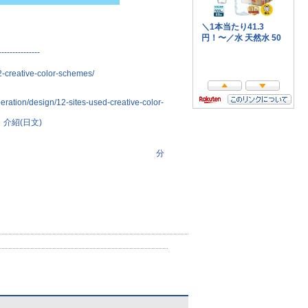
---------------
2-creative-color-schemes/
operation/design/12-sites-used-creative-color-
mes」介紹(日文)
分