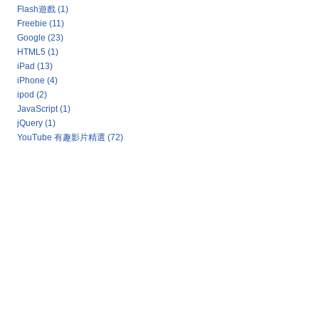
Flash遊戲
(1)
Freebie
(11)
Google
(23)
HTML5
(1)
iPad
(13)
iPhone
(4)
ipod
(2)
JavaScript
(1)
jQuery
(1)
YouTube 有趣影片精選
(72)
Google 新聞：熱門