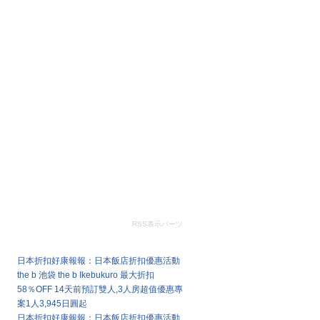
RSS表示パーツ
最新文章
日本折扣好康報報：日本飯店折扣優惠活動
the b 池袋 the b Ikebukuro 最大折扣
58％OFF 14天前預訂雙人,3人房超值優惠專
案1人3,945日圓起
日本折扣好康報報：日本飯店折扣優惠活動