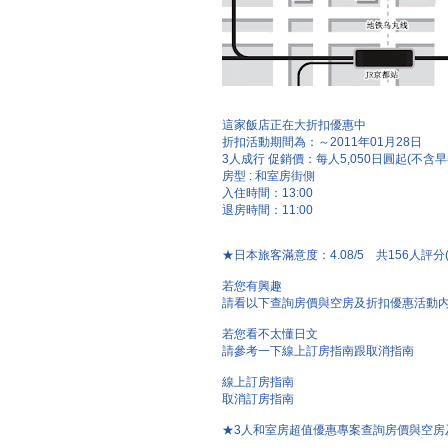
這家飯店正在大折扣優惠中
折扣活動期間為：～2011年01月28日
3人成行 促銷價：每人5,050日圓起(不含早
房型 : 和室房街側
入住時間：13:00
退房時間：11:00
★日本旅客滿意度：4.08/5 共156人評分
若您有興趣
請看以下查詢房價與空房及折扣優惠活動
若您看不太懂日文
請參考一下線上訂房指南跟取消指南
線上訂房指南
取消訂房指南
★3人和室房超值優惠專案查詢房價與空房