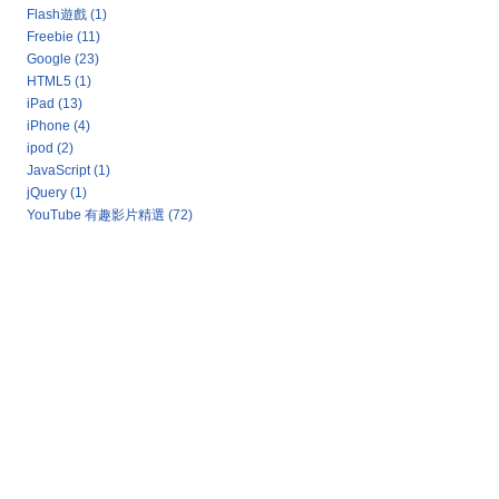
Flash遊戲
(1)
Freebie
(11)
Google
(23)
HTML5
(1)
iPad
(13)
iPhone
(4)
ipod
(2)
JavaScript
(1)
jQuery
(1)
YouTube 有趣影片精選
(72)
Google 新聞：熱門