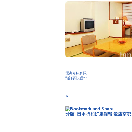
優惠名額有限
預訂要快喔^^.
享
分類:
日本折扣好康報報 飯店京都