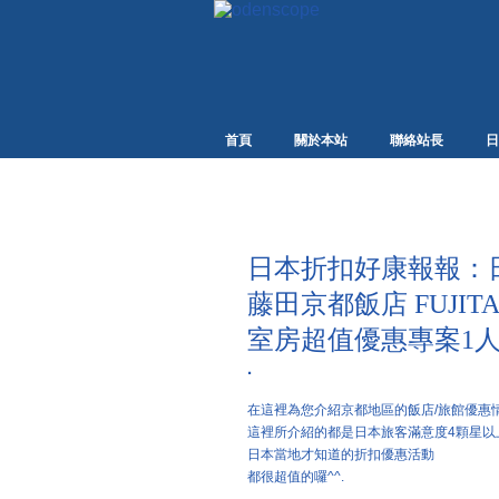
首頁
關於本站
聯絡站長
日
日本折扣好康報報：
藤田京都飯店 FUJITA 
室房超值優惠專案1人5
·
在這裡為您介紹京都地區的飯店/旅館優惠
這裡所介紹的都是日本旅客滿意度4顆星以
日本當地才知道的折扣優惠活動
都很超值的囉^^.