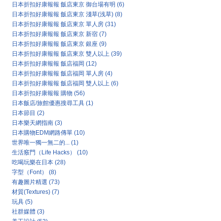
日本折扣好康報報 飯店東京 御台場有明
(6)
日本折扣好康報報 飯店東京 淺草(浅草)
(8)
日本折扣好康報報 飯店東京 單人房
(31)
日本折扣好康報報 飯店東京 新宿
(7)
日本折扣好康報報 飯店東京 銀座
(9)
日本折扣好康報報 飯店東京 雙人以上
(39)
日本折扣好康報報 飯店福岡
(12)
日本折扣好康報報 飯店福岡 單人房
(4)
日本折扣好康報報 飯店福岡 雙人以上
(6)
日本折扣好康報報 購物
(56)
日本飯店/旅館優惠搜尋工具
(1)
日本節目
(2)
日本樂天網指南
(3)
日本購物EDM網路傳單
(10)
世界唯一獨一無二的...
(1)
生活竅門（Life Hacks）
(10)
吃喝玩樂在日本
(28)
字型（Font）
(8)
有趣圖片精選
(73)
材質(Textures)
(7)
玩具
(5)
社群媒體
(3)