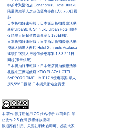
御茶水聚樂酒店 Ochanomizu Hotel Juraku
限量供應單人房超值優惠專案1人6,760日圓
起
日本折扣好康報報：日本飯店折扣優惠活動
新宿Urban飯店 Shinjuku Urban Hotel 限時
促銷單人房超值優惠專案 5,186日圓起
日本折扣好康報報：日本酒店折扣優惠活動
淺草太陽道大飯店 Hotel Sunroute Asakusa
連續住宿雙人房超值優惠專案 1人3,241日
圓起(限量供應)
日本折扣好康報報：日本飯店折扣優惠活動
札幌京王廣場飯店 KEIO PLAZA HOTEL
SAPPORO TIME LIMIT 17-9優惠專案 單人
房5,556日圓起 日本樂天網站金賞獎
本站著作權版權宣告
本 著作 係採用
創用 CC 姓名標示-非商業性-禁
止改作 2.5 台灣 授權條款
授權.
歡迎部份引用、只要註明出處即可、感謝大家
匯率兌換