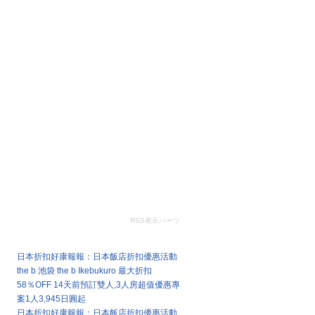
RSS表示パーツ
最新文章
日本折扣好康報報：日本飯店折扣優惠活動
the b 池袋 the b Ikebukuro 最大折扣
58％OFF 14天前預訂雙人,3人房超值優惠專
案1人3,945日圓起
日本折扣好康報報：日本飯店折扣優惠活動