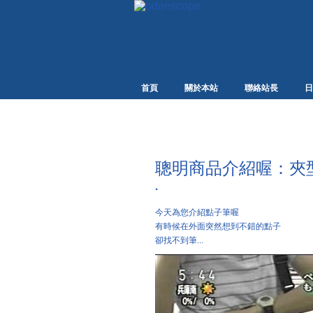
首頁
關於本站
聯絡站長
日
聰明商品介紹喔：夾
·
今天為您介紹點子筆喔
有時候在外面突然想到不錯的點子
卻找不到筆...