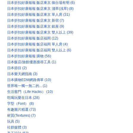
日本折扣好康報報 飯店東京 御台場有明
(6)
日本折扣好康報報 飯店東京 淺草(浅草)
(8)
日本折扣好康報報 飯店東京 單人房
(31)
日本折扣好康報報 飯店東京 新宿
(7)
日本折扣好康報報 飯店東京 銀座
(9)
日本折扣好康報報 飯店東京 雙人以上
(39)
日本折扣好康報報 飯店福岡
(12)
日本折扣好康報報 飯店福岡 單人房
(4)
日本折扣好康報報 飯店福岡 雙人以上
(6)
日本折扣好康報報 購物
(56)
日本飯店/旅館優惠搜尋工具
(1)
日本節目
(2)
日本樂天網指南
(3)
日本購物EDM網路傳單
(10)
世界唯一獨一無二的...
(1)
生活竅門（Life Hacks）
(10)
吃喝玩樂在日本
(28)
字型（Font）
(8)
有趣圖片精選
(73)
材質(Textures)
(7)
玩具
(5)
社群媒體
(3)