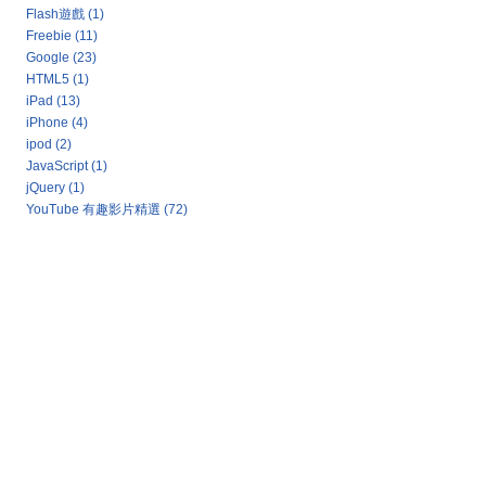
Flash遊戲
(1)
Freebie
(11)
Google
(23)
HTML5
(1)
iPad
(13)
iPhone
(4)
ipod
(2)
JavaScript
(1)
jQuery
(1)
YouTube 有趣影片精選
(72)
Google 新聞：熱門