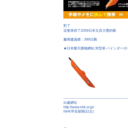
對了
這隻筆得了2009日本文具大獎的喔
廠商建議價：399日圓
★日本樂天購物網站:夾型筆 バインダーボー
--------------------------------------------------------
出處網址
http://www.nhk.or.jp/
NHK早安新聞(日文)