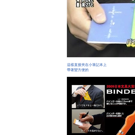
這樣直接夾在小筆記本上
帶著蠻方便的