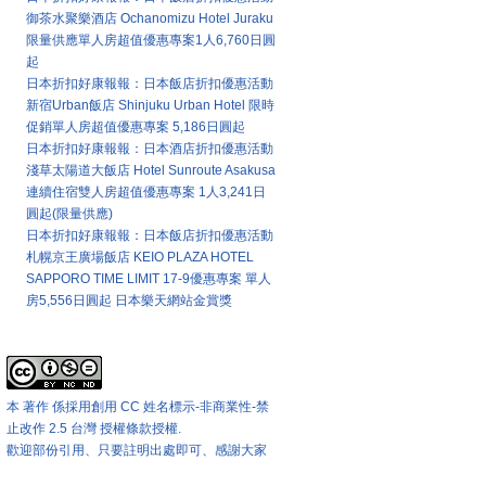
御茶水聚樂酒店 Ochanomizu Hotel Juraku
限量供應單人房超值優惠專案1人6,760日圓
起
日本折扣好康報報：日本飯店折扣優惠活動
新宿Urban飯店 Shinjuku Urban Hotel 限時
促銷單人房超值優惠專案 5,186日圓起
日本折扣好康報報：日本酒店折扣優惠活動
淺草太陽道大飯店 Hotel Sunroute Asakusa
連續住宿雙人房超值優惠專案 1人3,241日
圓起(限量供應)
日本折扣好康報報：日本飯店折扣優惠活動
札幌京王廣場飯店 KEIO PLAZA HOTEL
SAPPORO TIME LIMIT 17-9優惠專案 單人
房5,556日圓起 日本樂天網站金賞獎
本站著作權版權宣告
本 著作 係採用
創用 CC 姓名標示-非商業性-禁
止改作 2.5 台灣 授權條款
授權.
歡迎部份引用、只要註明出處即可、感謝大家
匯率兌換