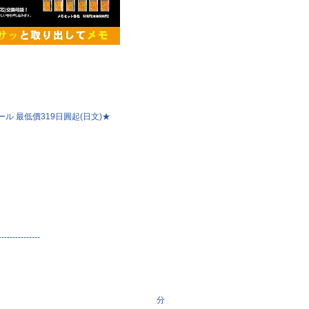
ル 最低價319日圓起(日文)★
---------------
分