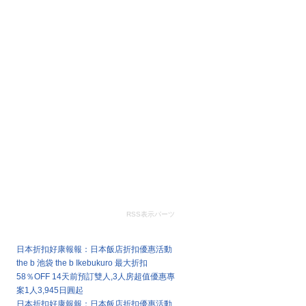
RSS表示パーツ
最新文章
日本折扣好康報報：日本飯店折扣優惠活動
the b 池袋 the b Ikebukuro 最大折扣
58％OFF 14天前預訂雙人,3人房超值優惠專
案1人3,945日圓起
日本折扣好康報報：日本飯店折扣優惠活動