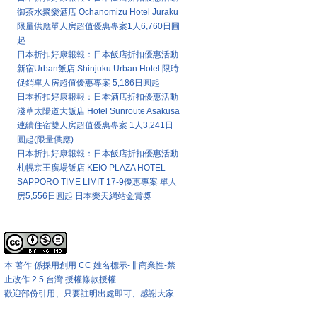
御茶水聚樂酒店 Ochanomizu Hotel Juraku
限量供應單人房超值優惠專案1人6,760日圓
起
日本折扣好康報報：日本飯店折扣優惠活動
新宿Urban飯店 Shinjuku Urban Hotel 限時
促銷單人房超值優惠專案 5,186日圓起
日本折扣好康報報：日本酒店折扣優惠活動
淺草太陽道大飯店 Hotel Sunroute Asakusa
連續住宿雙人房超值優惠專案 1人3,241日
圓起(限量供應)
日本折扣好康報報：日本飯店折扣優惠活動
札幌京王廣場飯店 KEIO PLAZA HOTEL
SAPPORO TIME LIMIT 17-9優惠專案 單人
房5,556日圓起 日本樂天網站金賞獎
本站著作權版權宣告
本 著作 係採用
創用 CC 姓名標示-非商業性-禁
止改作 2.5 台灣 授權條款
授權.
歡迎部份引用、只要註明出處即可、感謝大家
匯率兌換