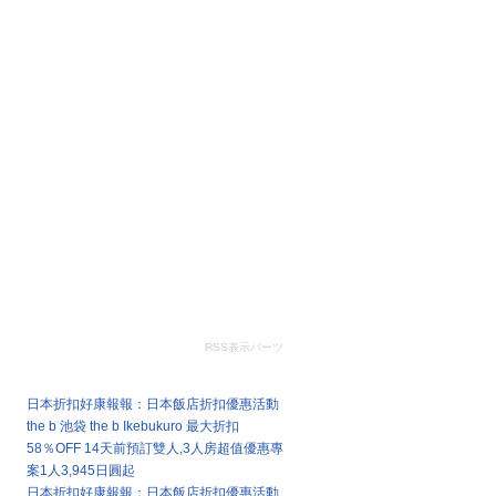
RSS表示パーツ
最新文章
日本折扣好康報報：日本飯店折扣優惠活動
the b 池袋 the b Ikebukuro 最大折扣
58％OFF 14天前預訂雙人,3人房超值優惠專
案1人3,945日圓起
日本折扣好康報報：日本飯店折扣優惠活動