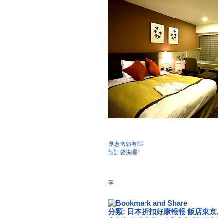
優惠名額有限
預訂要快喔!
享
分類:
日本折扣好康報報 飯店東京