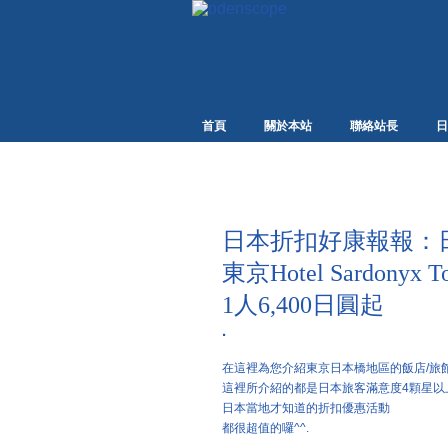
首頁
關於本站
聯絡站長
日
日本折扣好康報報：
東京Hotel Sardony
1人6,400日圓起
·
在這裡為您介紹東京日本橋地區的飯店/旅
這裡所介紹的都是日本旅客滿意度4顆星以
日本當地才知道的折扣優惠活動
都很超值的囉^^.