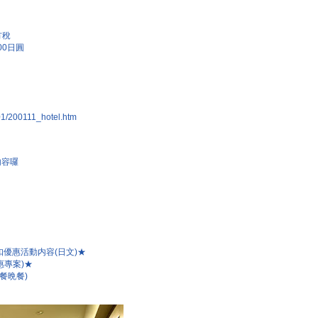
方稅
00日圓
001/200111_hotel.htm
内容囉
優惠活動内容(日文)★
惠專案)★
餐晩餐)