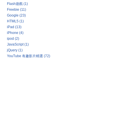
Flash遊戲
(1)
Freebie
(11)
Google
(23)
HTML5
(1)
iPad
(13)
iPhone
(4)
ipod
(2)
JavaScript
(1)
jQuery
(1)
YouTube 有趣影片精選
(72)
Google 新聞：熱門