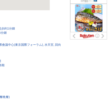
徒步約1分鍾
5分鍾
會議中心(東京国際フォーラム), 水天宮, 回向
期
時期
餐晩餐)