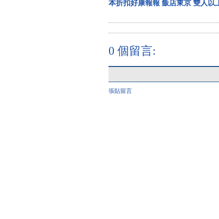
本折扣好康報報 飯店東京 雙人以
0 個留言:
張貼留言