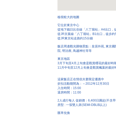
檢視較大的地圖
它位於東京中心
從地下鐵日比谷線「八丁堀站」A4出口，
從JR京葉線「八丁堀站」B1出口，徒步約
從JR東京站走路約15分鐘
飯店周邊觀光購物景點：皇居外苑, 東京國際
院, 明治座, 鳥越神社等等
東京地區
3月下旬至4月上旬會是觀賞櫻花的最好時
11月中旬至12月上旬會是觀賞楓葉的最好
這家飯店正在情侶夫妻限定優惠中
折扣活動期間為：～2012年12月30日
入住時間：15:00
退房時間：11:00
2人成行每人 促銷價：6,400日圓起(不含早
房型 : 一張雙人床(SEMI-DBLB以上)
匯率兌換