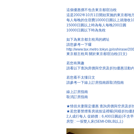
這個優惠價不包含東京都宿泊稅
這是2002年10月1日開始実施的東京都地
每人每晚的住宿費10000日圓以上就徵收1
15000日圓以上時為每人每晚200日圓
10000日圓以下時為免稅
如下為東京都主稅局的網址
請您參考一下囉
http://www.tax.metro.tokyo.jp/oshirase/2
東京都主稅局 關於東京都宿泊稅(日文)
若您有興趣
請看以下查詢房價與空房及折扣優惠活動
若您看不太懂日文
請參考一下線上訂房指南跟取消指南
線上訂房指南
取消訂房指南
★情侶夫妻限定優惠 查詢房價與空房及折扣
★若您要禁煙客房就按這裡喔(同樣折扣優
2人成行每人 促銷價：6,400日圓起(不含早
房型 : 一張雙人床(SEMI-DBLB以上)