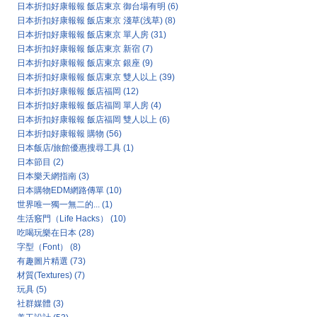
日本折扣好康報報 飯店東京 御台場有明
(6)
日本折扣好康報報 飯店東京 淺草(浅草)
(8)
日本折扣好康報報 飯店東京 單人房
(31)
日本折扣好康報報 飯店東京 新宿
(7)
日本折扣好康報報 飯店東京 銀座
(9)
日本折扣好康報報 飯店東京 雙人以上
(39)
日本折扣好康報報 飯店福岡
(12)
日本折扣好康報報 飯店福岡 單人房
(4)
日本折扣好康報報 飯店福岡 雙人以上
(6)
日本折扣好康報報 購物
(56)
日本飯店/旅館優惠搜尋工具
(1)
日本節目
(2)
日本樂天網指南
(3)
日本購物EDM網路傳單
(10)
世界唯一獨一無二的...
(1)
生活竅門（Life Hacks）
(10)
吃喝玩樂在日本
(28)
字型（Font）
(8)
有趣圖片精選
(73)
材質(Textures)
(7)
玩具
(5)
社群媒體
(3)