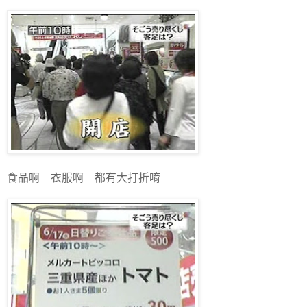
食品啊 衣服啊 都有大打折唷