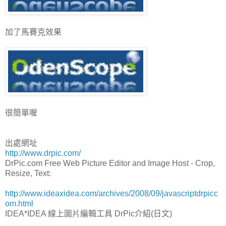
加了馬賽克效果
很簡單喔
出處網址
http://www.drpic.com/
DrPic.com Free Web Picture Editor and Image Host - Crop,
Resize, Text:
http://www.ideaxidea.com/archives/2008/09/javascriptdrpicc
om.html
IDEA*IDEA 線上圖片編輯工具 DrPic介紹(日文)